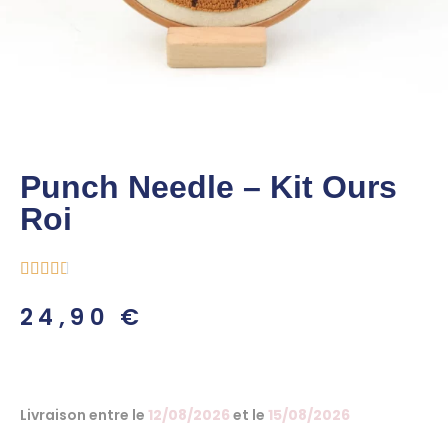
Punch Needle – Kit Ours
Roi





24,90
€
Livraison entre le
12/08/2026
et le
15/08/2026