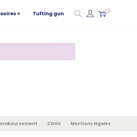
0
soires ⭐
Tufting gun
e remboursement
CGVU
Mentions légales