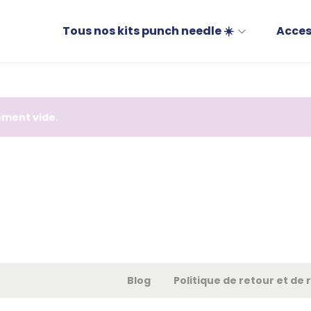
Tous nos kits punch needle ☀️
Acces
ement vide.
Blog
Politique de retour et d