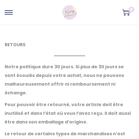
0
P
P
a
a
s
s
s
s
RETOURS
e
e
r
r
Notre politique dure 30 jours. Si plus de 30 jours se
à
a
sont écoulés depuis votre achat, nous ne pouvons
l
u
malheureusement offrir ni remboursement ni
a
c
échange.
n
o
a
n
Pour pouvoir être retourné, votre article doit être
v
t
inutilisé et dans l’état où vous l’avez reçu. Il doit aussi
i
e
être dans son emballage d’origine.
g
n
Le retour de certains types de marchandises n’est
a
u