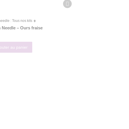
eedle : Tous nos kits ☀️
Punch needle : Tous nos kits ☀️
 Needle – Ours fraise
Punch Needle – Capybara
24,90
€
outer au panier
Ajouter au panier