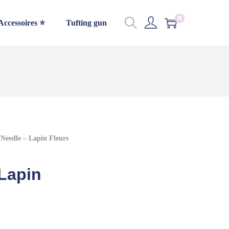
0
Accessoires ⭐
Tufting gun
Needle – Lapin Fleurs
Lapin