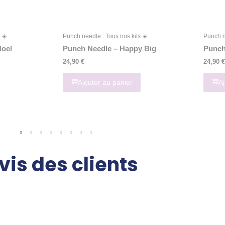
 ☀️
Punch needle : Tous nos kits ☀️
Punch n
Noel
Punch Needle – Happy Big
Punch
24,90
€
24,90
€
Ajouter au panier
Aj
vis des clients