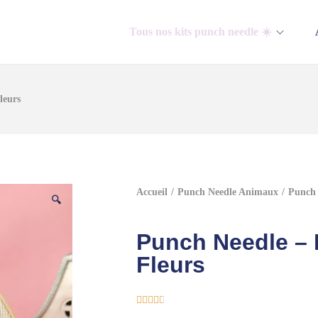
Tous nos kits punch needle ☀️
leurs
Accueil
/
Punch Needle Animaux
/
Punch 
🔍
Punch Needle – 
Fleurs




