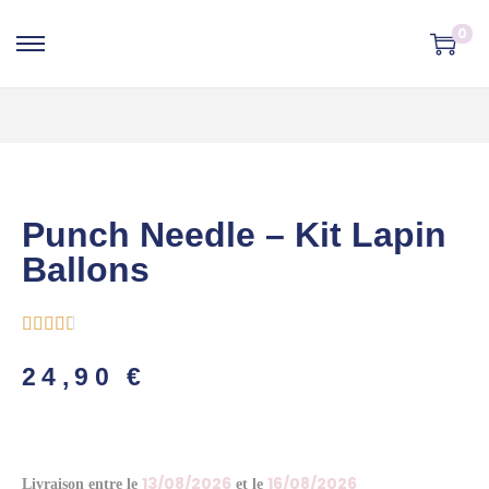
0
Punch Needle – Kit Lapin
Ballons





24,90
€
13/08/2026
16/08/2026
Livraison entre le
et le