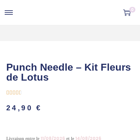
0
Punch Needle – Kit Fleurs
de Lotus





24,90
€
11/08/2026
14/08/2026
Livraison entre le
et le