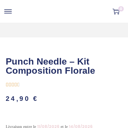
0
Punch Needle – Kit
Composition Florale





24,90
€
11/08/2026
14/08/2026
Livraison entre le
et le