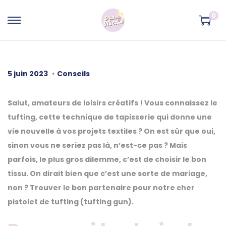
0
P
P
a
a
s
s
s
s
.
P
P
5
5 juin 2023
Conseils
e
e
u
u
j
r
r
b
b
u
Salut, amateurs de loisirs créatifs ! Vous connaissez le
à
a
l
l
i
tufting, cette technique de tapisserie qui donne une
l
u
i
i
n
vie nouvelle à vos projets textiles ? On est sûr que oui,
a
c
é
é
2
sinon vous ne seriez pas là, n’est-ce pas ? Mais
n
o
l
d
0
parfois, le plus gros dilemme, c’est de choisir le bon
a
n
e
a
2
tissu. On dirait bien que c’est une sorte de mariage,
v
t
n
3
non ? Trouver le bon partenaire pour notre cher
i
e
s
pistolet de tufting (tufting gun).
g
n
a
u