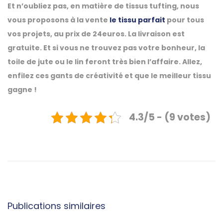
Et n’oubliez pas, en matière de tissus tufting, nous
vous proposons à la vente
le tissu parfait
pour tous
vos projets, au prix de 24euros. La livraison est
gratuite. Et si vous ne trouvez pas votre bonheur, la
toile de jute ou le lin feront très bien l’affaire. Allez,
enfilez ces gants de créativité et que le meilleur tissu
gagne !
4.3/5 - (9 votes)
N
P
P
u
u
a
b
n
l
c
v
i
h
c
N
Publications similaires
a
e