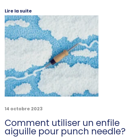
l
é
Lire la suite
d
e
e
C
r
é
a
t
i
v
i
t
é
14 octobre 2023
I
Comment utiliser un enfile
n
aiguille pour punch needle?
a