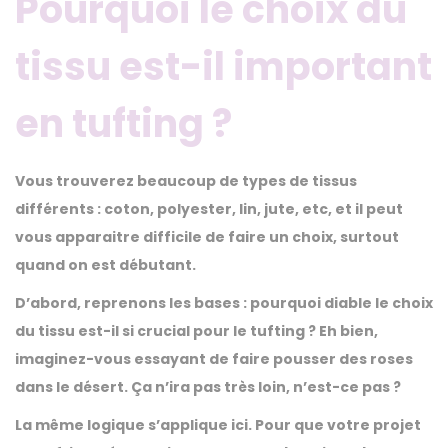
Pourquoi le choix du
t
tissu est-il important
i
o
en tufting ?
n
Vous trouverez beaucoup de types de tissus
différents : coton, polyester, lin, jute, etc, et il peut
vous apparaitre difficile de faire un choix, surtout
quand on est débutant.
D’abord, reprenons les bases : pourquoi diable le choix
du tissu est-il si crucial pour le tufting ? Eh bien,
imaginez-vous essayant de faire pousser des roses
dans le désert. Ça n’ira pas très loin, n’est-ce pas ?
La même logique s’applique ici. Pour que votre projet