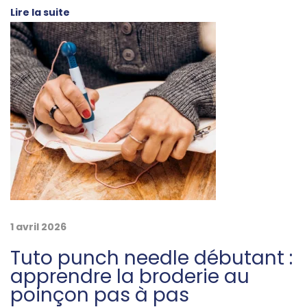
e
l
Lire la suite
e
l
c
t
’
r
i
a
q
u
r
e
,
t
u
n
1 avril 2026
i
A
Tuto punch needle débutant :
l
c
apprendre la broderie au
l
poinçon pas à pas
i