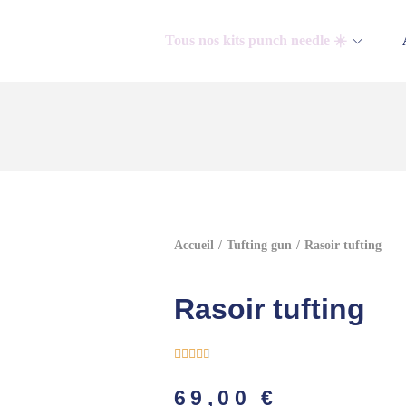
Tous nos kits punch needle ☀️
Accueil
/
Tufting gun
/
Rasoir tufting
Rasoir tufting





69,00
€