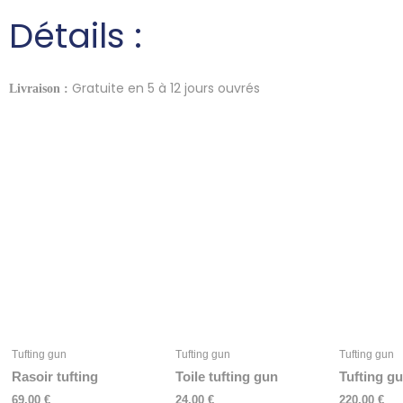
Détails :
Gratuite en 5 à 12 jours ouvrés
Livraison :
Tufting gun
Tufting gun
Tufting gun
Rasoir tufting
Toile tufting gun
Tufting g
69,00
€
24,00
€
220,00
€