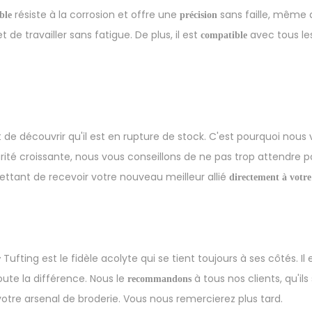
résiste à la corrosion et offre une
sans faille, même a
ble
précision
e travailler sans fatigue. De plus, il est
avec tous les
compatible
 de découvrir qu'il est en rupture de stock. C'est pourquoi nous 
ité croissante, nous vous conseillons de ne pas trop attendr
mettant de recevoir votre nouveau meilleur allié
directement à votre
Tufting est le fidèle acolyte qui se tient toujours à ses côtés. Il
r
toute la différence. Nous le
à tous nos clients, qu'ils
recommandons
otre arsenal de broderie. Vous nous remercierez plus tard.