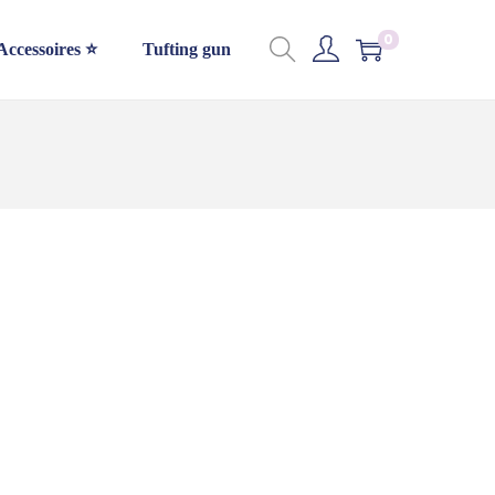
0
Accessoires ⭐
Tufting gun